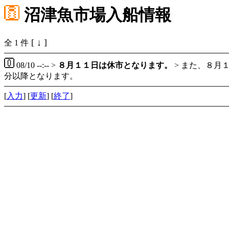
沼津魚市場入船情報
[ ↓ ]
全 1 件
08/10 --:-- >
８月１１日は休市となります。
> また、８月
分以降となります。
[
入力
] [
更新
] [
終了
]