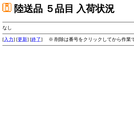
陸送品 ５品目 入荷状況
なし
[
入力
] [
更新
] [
終了
] ※ 削除は番号をクリックしてから作業で